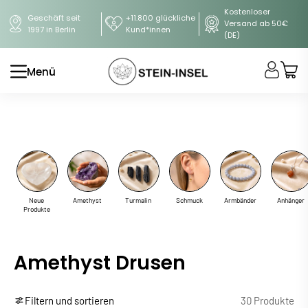
Kostenloser
Geschäft seit
+11.800 glückliche
Versand ab 50€
1997 in Berlin
Kund*innen
(DE)
Menü
Neue
Amethyst
Turmalin
Schmuck
Armbänder
Anhänger
Produkte
Amethyst Drusen
Filtern und sortieren
30 Produkte