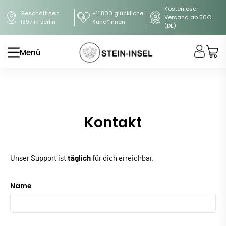
Kostenloser
Geschäft seit
+11.800 glückliche
Versand ab 50€
1997 in Berlin
Kund*innen
(DE)
Menü
Kontakt
Unser Support ist
täglich
für dich erreichbar.
Name