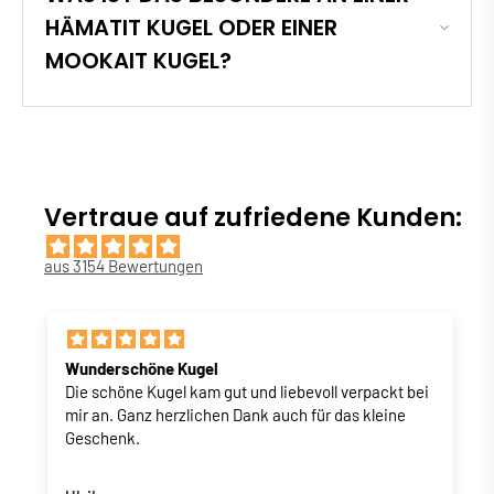
HÄMATIT KUGEL ODER EINER
MOOKAIT KUGEL?
Vertraue auf zufriedene Kunden:
aus 3154 Bewertungen
Wunderschöne Kugel
Ob du eine Kristallkugel auf deinem Nachttisch platzierst
Die schöne Kugel kam gut und liebevoll verpackt bei
oder mehrere im Wohnzimmer arrangierst – sie ziehen die
mir an. Ganz herzlichen Dank auch für das kleine
Blicke auf sich, ohne sich aufzudrängen. Ihre Energie
verteilt sich gleichmäßig im Raum, ihre Präsenz ist
Geschenk.
spürbar, aber nicht laut. Eine Kugel aus Edelstein
verbindet Natürlichkeit mit energetischer Harmonie.