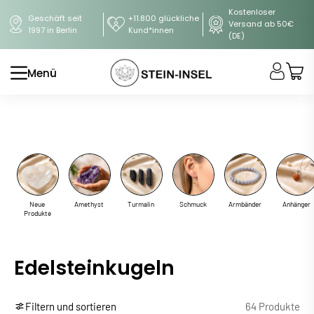
Kostenloser
Geschäft seit
+11.800 glückliche
Versand ab 50€
1997 in Berlin
Kund*innen
(DE)
Menü
Neue
Amethyst
Turmalin
Schmuck
Armbänder
Anhänger
Produkte
Edelsteinkugeln
Filtern und sortieren
64 Produkte