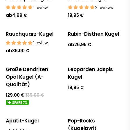
1 review
2 reviews
ab
4,99 €
19,95 €
Rauchquarz-Kugel
Rubin-Disthen Kugel
Ausverkauft
1 review
ab
26,95 €
ab
36,00 €
Große Dendriten
Leoparden Jaspis
Sale
Opal Kugel (A-
Kugel
Qualität)
18,95 €
129,00 €
139,00 €
SPARE
7%
Apatit-Kugel
Pop-Rocks
(Kugelpyrit