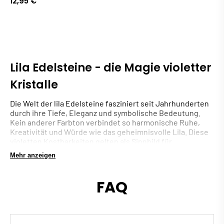
12,95 €
Lila Edelsteine - die Magie violetter
Kristalle
Die Welt der lila Edelsteine fasziniert seit Jahrhunderten
durch ihre Tiefe, Eleganz und symbolische Bedeutung.
Kein anderer Farbton verbindet so harmonische Ruhe,
Kreativität und Würde wie das geheimnisvolle Lila. Diese
violetten Kostbarkeiten gelten als Sinnbild für
Spiritualität, Inspiration und Selbstbewusstsein –
Mehr anzeigen
Eigenschaften, die bis heute viele Menschen anziehen.
Ob sanft getönter
Edelstein
mit feiner Transparenz oder
FAQ
ein dunkles Schmuckstück in tiefem Purpur – jeder Kristall
trägt eine einzigartige Energie und Ausstrahlung. In ihrer
Farbvielfalt spiegeln sich Stärke und Sensibilität zugleich.
Schon in der Antike wurden sie als Juwelen für Könige
und Geistliche geschätzt, und auch heute sind sie als edle