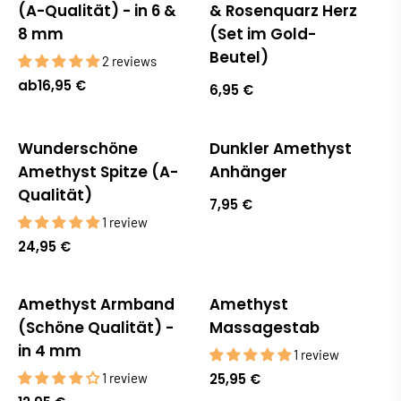
(A-Qualität) - in 6 &
& Rosenquarz Herz
8 mm
(Set im Gold-
Beutel)
2 reviews
ab
16,95 €
6,95 €
Wunderschöne
Dunkler Amethyst
Amethyst Spitze (A-
Anhänger
Qualität)
7,95 €
1 review
24,95 €
Amethyst Armband
Amethyst
Ausverkauft
Ausverkauft
(Schöne Qualität) -
Massagestab
in 4 mm
1 review
1 review
25,95 €