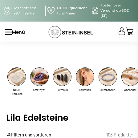
Kostenloser
Geschäft seit
+11.800 glückliche
Versand ab 50€
1997 in Berlin
Kund*innen
(DE)
Menü
Neue
Amethyst
Turmalin
Schmuck
Armbänder
Anhänger
Produkte
Lila Edelsteine
Filtern und sortieren
103 Produkte