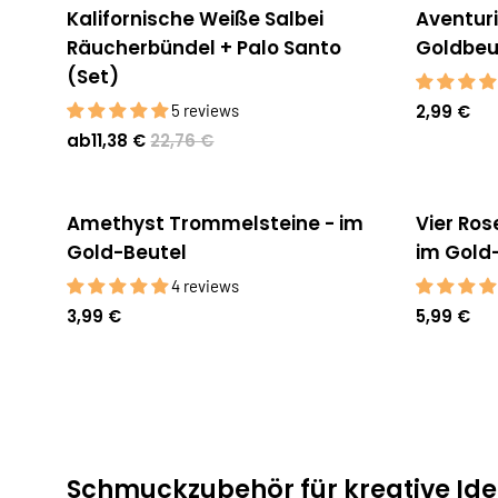
Kalifornische Weiße Salbei
Aventur
Ausverk
Räucherbündel + Palo Santo
Goldbeu
(Set)
5 reviews
2,99 €
ab
11,38 €
22,76 €
Amethyst Trommelsteine - im
Vier Ro
Ausverk
Gold-Beutel
im Gold
4 reviews
3,99 €
5,99 €
Schmuckzubehör für kreative Ide