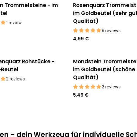
in Trommelsteine - im
Rosenquarz Trommelste
auft
tel
im Goldbeutel (sehr gu
Qualität)
1 review
6 reviews
4,99 €
senquarz Rohstücke -
Mondstein Trommelstei
auft
-Beutel
im Goldbeutel (schöne
Qualität)
2 reviews
2 reviews
5,49 €
en – dein Werkzeug für individuelle 