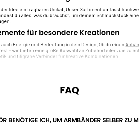
eder Idee ein tragbares Unikat. Unser Sortiment umfasst hochwe
 findest du alles, was du brauchst, um deinem Schmuckstück eine
ugen.
lemente für besondere Kreationen
n auch Energie und Bedeutung in dein Design. Ob du einen
Anhän
est – wir bieten eine große Auswahl an Zubehörteilen, die zu e
optik und filigrane Verbinder für kreative Kombinationen.
FAQ
R BENÖTIGE ICH, UM ARMBÄNDER SELBER ZU 