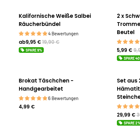
Kalifornische Weiße Salbei
2 x Schw
Sale
Bestsell
Räucherbündel
Trommel
Beutel
4 Bewertungen
ab
9,95 €
19,90 €
5,99 €
9,
SPARE
9%
SPARE
4
Brokat Täschchen -
Set aus 
Sale
Handgearbeitet
Hämatit 
Steinch
6 Bewertungen
4,99 €
29,99 €
3
SPARE
2