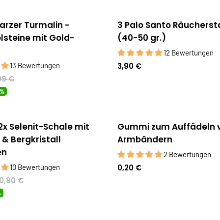
arzer Turmalin -
3 Palo Santo Räuchers
er
Bestseller
steine mit Gold-
(40-50 gr.)
12 Bewertungen
13 Bewertungen
3,90 €
99 €
0%
2x Selenit-Schale mit
Gummi zum Auffädeln 
& Bergkristall
Armbändern
en
2 Bewertungen
10 Bewertungen
0,20 €
0,80 €
%