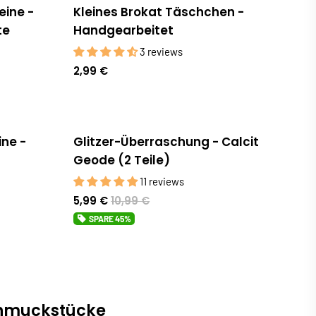
ine -
Kleines Brokat Täschchen -
te
Handgearbeitet
3 reviews
2,99 €
ne -
Glitzer-Überraschung - Calcit
Sale
Geode (2 Teile)
11 reviews
5,99 €
10,99 €
SPARE
45%
Schmuckstücke