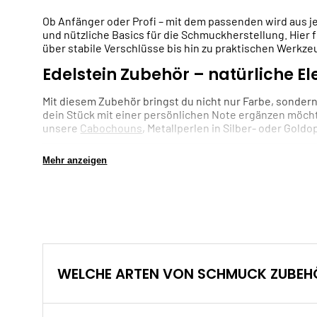
Ob Anfänger oder Profi – mit dem passenden wird aus j
und nützliche Basics für die Schmuckherstellung. Hier
über stabile Verschlüsse bis hin zu praktischen Werkze
Edelstein Zubehör – natürliche E
Mit diesem Zubehör bringst du nicht nur Farbe, sonder
dein Stück mit einer persönlichen Note ergänzen möcht
unsere
Cabochouns
, Metallperlen in Silber- oder Gold
Mehr anzeigen
WELCHE ARTEN VON SCHMUCK ZUBEHÖ