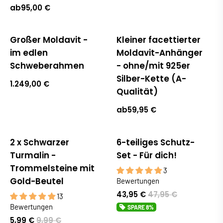
ab
95,00 €
Großer Moldavit -
Kleiner facettierter
im edlen
Moldavit-Anhänger
Schweberahmen
- ohne/mit 925er
Silber-Kette (A-
1.249,00 €
Qualität)
ab
59,95 €
2 x Schwarzer
6-teiliges Schutz-
Bestseller
Sale
Turmalin -
Set - Für dich!
Trommelsteine mit
3
Gold-Beutel
Bewertungen
43,95 €
47,95 €
13
Bewertungen
SPARE
8%
5,99 €
9,99 €