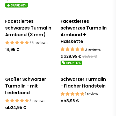
SPARE
40%
Facettiertes
Facettiertes
Bestseller
Sale
schwarzes Turmalin
schwarzes Turmalin
Armband (3 mm)
Armband +
Halskette
65 reviews
14,95 €
3 reviews
ab
29,95 €
35,95 €
SPARE
17%
Großer Schwarzer
Schwarzer Turmalin
Bestseller
Turmalin - mit
- Flacher Handstein
Lederband
1 review
3 reviews
ab
8,95 €
ab
24,95 €