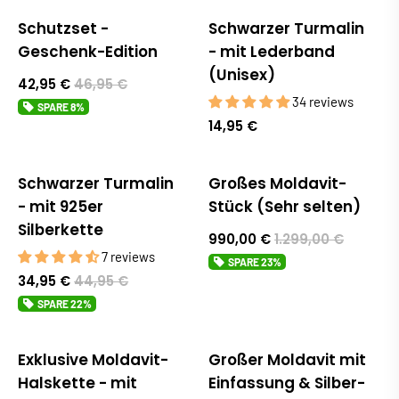
Schutzset -
Schwarzer Turmalin
Sale
Bestseller
Geschenk-Edition
- mit Lederband
(Unisex)
42,95 €
46,95 €
34 reviews
SPARE
8%
14,95 €
Schwarzer Turmalin
Großes Moldavit-
Sale
Sale
- mit 925er
Stück (Sehr selten)
Silberkette
990,00 €
1.299,00 €
7 reviews
SPARE
23%
34,95 €
44,95 €
SPARE
22%
Exklusive Moldavit-
Großer Moldavit mit
Sale
Halskette - mit
Einfassung & Silber-