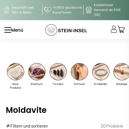
Kostenloser
Geschäft seit
+11.800 glückliche
Versand ab 50€
1997 in Berlin
Kund*innen
(DE)
Menü
Neue
Amethyst
Turmalin
Schmuck
Armbänder
Anhänger
Produkte
Moldavite
Filtern und sortieren
20 Produkte