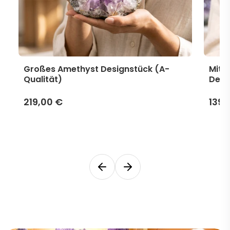
Großes Amethyst Designstück (A-
Mitt
Qualität)
Desi
219,00 €
139,