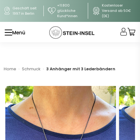
+11.800
Kostenloser
Geschäft seit
glückliche
Versand ab 50€
1997 in Berlin
Kund*innen
(DE)
Menü
Home
Schmuck
3 Anhänger mit 3 Lederbändern