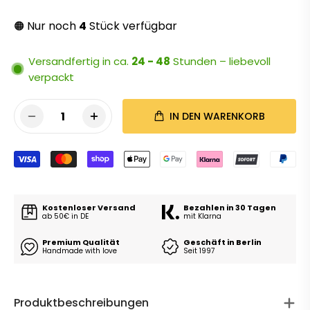
Nur noch
4
Stück verfügbar
🟠
Versandfertig in ca.
24 - 48
Stunden – liebevoll
verpackt
1
IN DEN WARENKORB
Kostenloser Versand
Bezahlen in 30 Tagen
ab 50€ in DE
mit Klarna
Premium Qualität
Geschäft in Berlin
Handmade with love
Seit 1997
Produktbeschreibungen