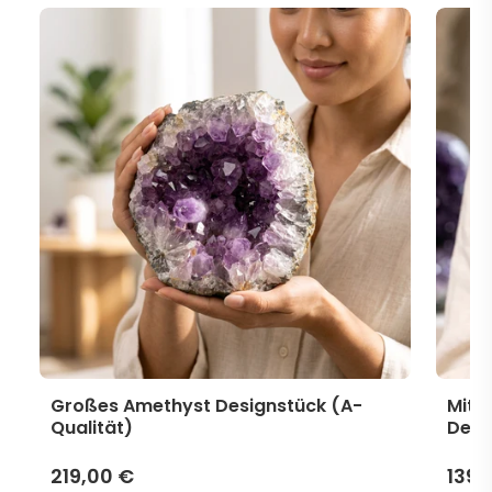
Großes Amethyst Designstück (A-
Mitt
Qualität)
Desi
219,00 €
139,