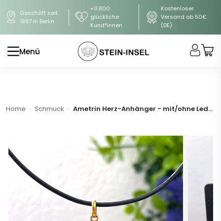
+11.800
Kostenloser
Geschäft seit
glückliche
Versand ab 50€
1997 in Berlin
Kund*innen
(DE)
Menü
Home
Schmuck
Ametrin Herz-Anhänger - mit/ohne Lederband (A-Qualität)