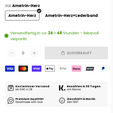
Stil:
Ametrin-Herz
Ametrin-Herz
Ametrin-Herz+Lederband
Versandfertig in ca.
24 - 48
Stunden – liebevoll
verpackt
0
AUSVERKAUFT
Kostenloser Versand
Bezahlen in 30 Tagen
ab 50€ in DE
mit Klarna
Premium Qualität
Geschäft in Berlin
Handmade with love
Seit 1997