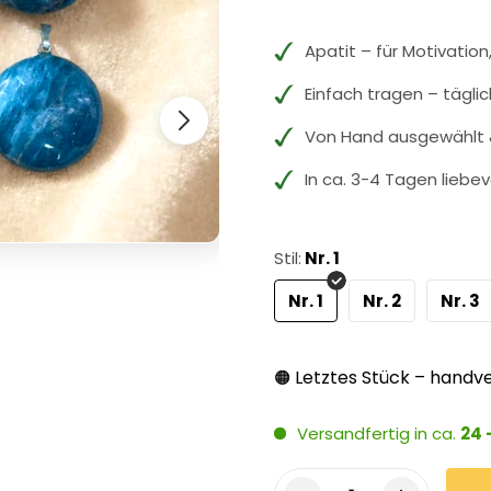
Apatit – für Motivation,
Einfach tragen – tägli
Von Hand ausgewählt &
In ca. 3-4 Tagen liebev
Stil:
Nr. 1
Nr. 1
Nr. 2
Nr. 3
Letztes Stück – handve
🟠
Versandfertig in ca.
24 