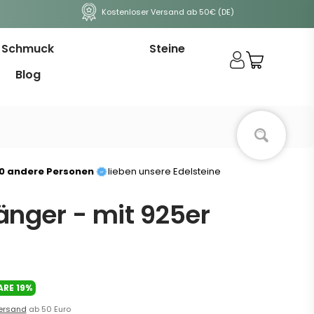
Kostenloser Versand ab 50€ (DE)
Schmuck
Steine
Blog
00 andere Personen
lieben unsere Edelsteine
änger - mit 925er
ARE
19%
ersand
ab 50 Euro