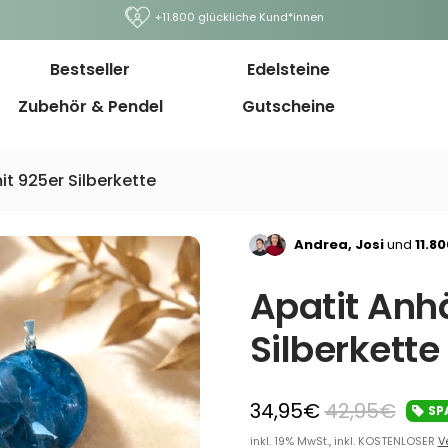
+11.800 glückliche Kund*innen
Bestseller
Edelsteine
Zubehör & Pendel
Gutscheine
it 925er Silberkette
Andrea, Josi
und
11.8
Apatit Anh
Silberkette
34,95€
42,95€
SP
inkl. 19% MwSt., inkl. KOSTENLOSER
V