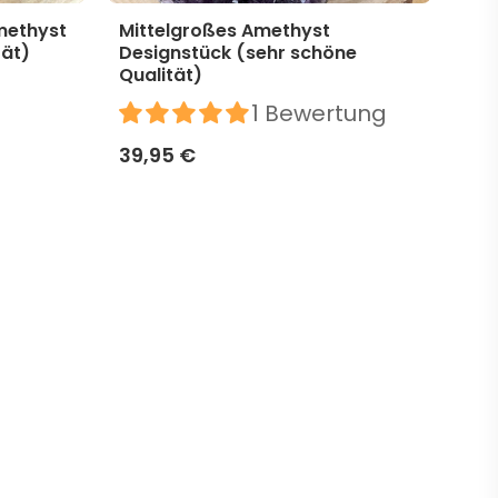
methyst
Mittelgroßes Amethyst
Mit
tät)
Designstück (sehr schöne
Des
Qualität)
39,
1 Bewertung
39,95 €