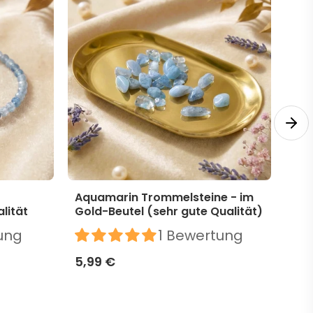
Aquamarin Trommelsteine - im
Aqu
lität
Gold-Beutel (sehr gute Qualität)
ung
1 Bewertung
Be
5,99 €
11,