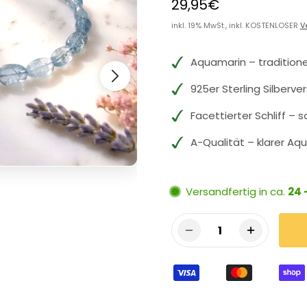
29,95€
inkl. 19% MwSt., inkl. KOSTENLOSER
V
Aquamarin – traditione
925er Sterling Silberve
Facettierter Schliff –
A-Qualität – klarer A
Versandfertig in ca.
24 
1