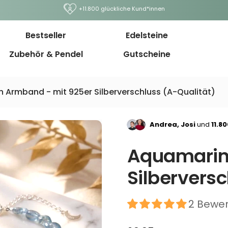
+11.800 glückliche Kund*innen
Bestseller
Edelsteine
Zubehör & Pendel
Gutscheine
 Armband - mit 925er Silberverschluss (A-Qualität)
Andrea, Josi
und
11.8
Aquamarin
Silberversc
2 Bewe