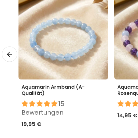
Aquamarin Armband (A-
Aquamar
Qualität)
Rosenq
gen
15
Bewertungen
14,95 €
19,95 €