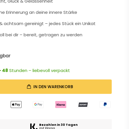
cht, Glück & Gelassenheit
che Erinnerung an deine innere Stärke
 achtsam gereinigt – jedes Stück ein Unikat
oll bei dir – bereit, getragen zu werden
ügbar
- 48
Stunden – liebevoll verpackt
IN DEN WARENKORB
Bezahlen in 30 Tagen
mit Klarna