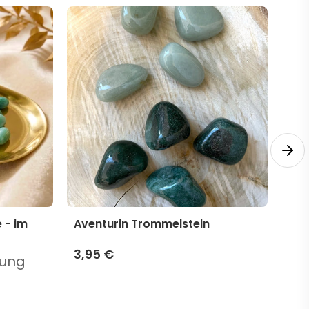
 - im
Aventurin Trommelstein
Fac
mit
(Se
3,95 €
tung
19,