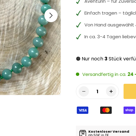
Aventurin – für Zuversi
Einfach tragen – tägli
Von Hand ausgewählt &
In ca. 3-4 Tagen liebev
Nur noch
3
Stück verf
🟠
Versandfertig in ca.
24 
1
Kostenloser Versand
ab 50€ in DE