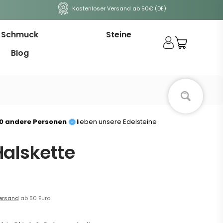
Kostenloser Versand ab 50€ (DE)
Schmuck
Steine
Blog
00 andere Personen
lieben unsere Edelsteine
Halskette
ersand
ab 50 Euro