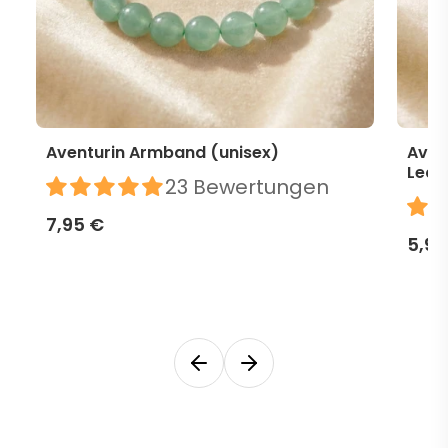
Aventurin Armband (unisex)
Aven
Lede
23 Bewertungen
7,95 €
5,99