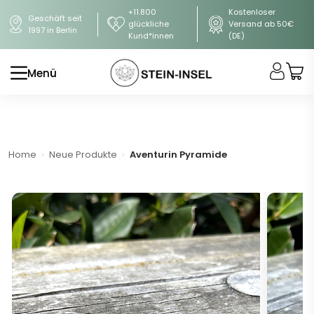
+11.800
Kostenloser
Geschäft seit
glückliche
Versand ab 50€
1997 in Berlin
Kund*innen
(DE)
Menü
Home
Neue Produkte
Aventurin Pyramide