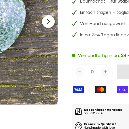
Baumachat – für Stabi
Einfach tragen – tägli
Von Hand ausgewählt &
In ca. 3-4 Tagen liebev
Versandfertig in ca.
24 
0
Kostenloser Versand
ab 50€ in DE
Premium Qualität
Handmade with love