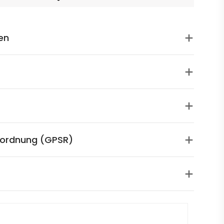
en
rordnung (GPSR)