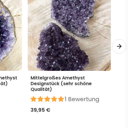
methyst
Mittelgroßes Amethyst
Mit
tät)
Designstück (sehr schöne
Des
Qualität)
39,
1 Bewertung
39,95 €