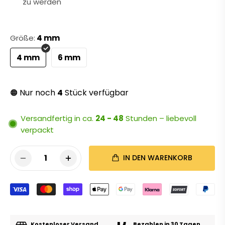
zu werden
Größe:
4 mm
4 mm
6 mm
Nur noch
4
Stück verfügbar
🟠
Versandfertig in ca.
24 - 48
Stunden – liebevoll
verpackt
1
IN DEN WARENKORB
Kostenloser Versand
Bezahlen in 30 Tagen