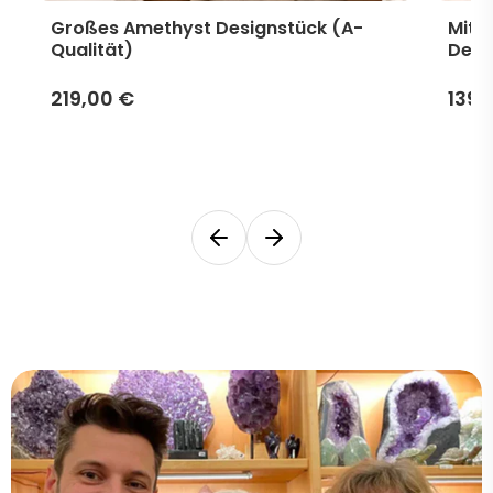
Großes Amethyst Designstück (A-
Mitt
Qualität)
Desi
219,00 €
139,