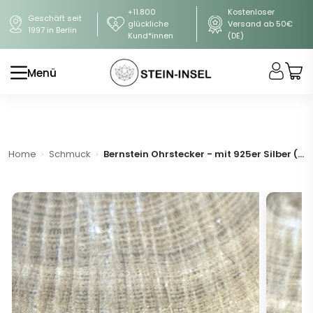
+11.800
Kostenloser
Geschäft seit
glückliche
Versand ab 50€
1997 in Berlin
Kund*innen
(DE)
Menü
Home
Schmuck
Bernstein Ohrstecker - mit 925er Silber (A-Qualität)