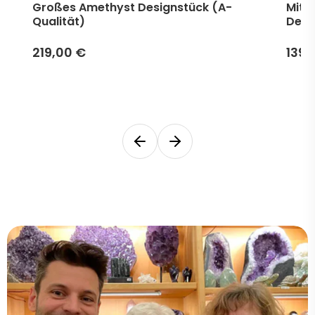
Großes Amethyst Designstück (A-
Mitt
Qualität)
Desi
219,00 €
139,