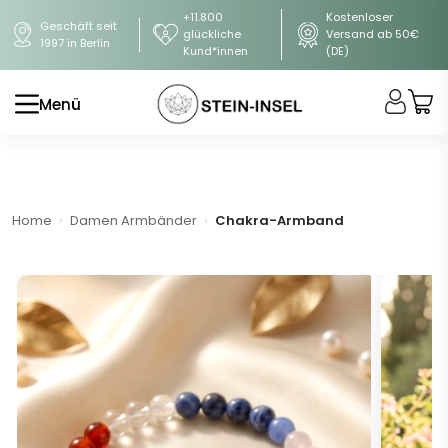
+11.800
Kostenloser
Geschäft seit
glückliche
Versand ab 50€
1997 in Berlin
Kund*innen
(DE)
Menü
Home
Damen Armbänder
Chakra-Armband