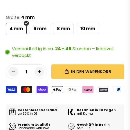
Größe:
4 mm
4 mm
6 mm
8 mm
10 mm
Versandfertig in ca.
24 - 48
Stunden – liebevoll
verpackt
1
IN DEN WARENKORB
Kostenloser Versand
Bezahlen in 30 Tagen
ab 50€ in DE
mit Klarna
Premium Qualität
Geschäft in Berlin
Handmade with love
Seit 1997