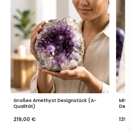
Großes Amethyst Designstück (A-
Mitt
Qualität)
Desi
219,00 €
139,