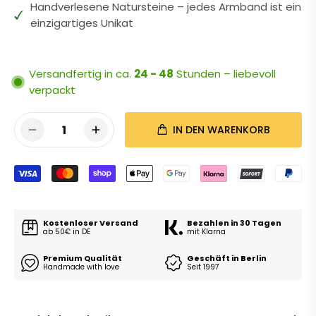
Handverlesene Natursteine – jedes Armband ist ein
einzigartiges Unikat
Versandfertig in ca.
24 - 48
Stunden – liebevoll
verpackt
1
IN DEN WARENKORB
Kostenloser Versand
Bezahlen in 30 Tagen
ab 50€ in DE
mit Klarna
Premium Qualität
Geschäft in Berlin
Handmade with love
Seit 1997