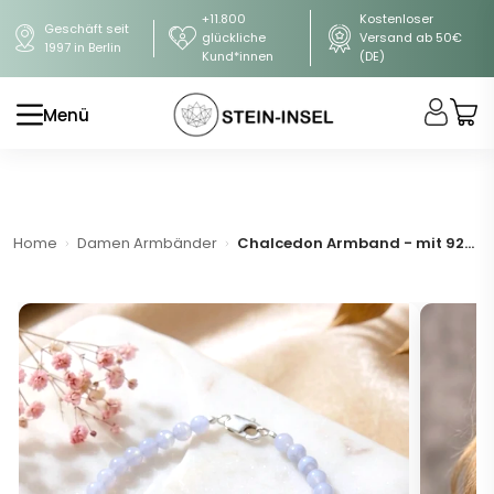
+11.800
Kostenloser
Geschäft seit
glückliche
Versand ab 50€
1997 in Berlin
Kund*innen
(DE)
Menü
Home
Damen Armbänder
Chalcedon Armband - mit 925er Silberverschluss (A-Qualität)