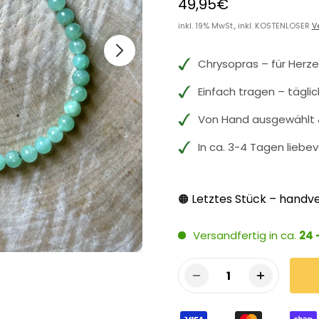
49,95€
inkl. 19% MwSt., inkl. KOSTENLOSER
V
Chrysopras – für Herze
Einfach tragen – tägli
Von Hand ausgewählt &
In ca. 3-4 Tagen liebev
Letztes Stück – handve
🟠
Versandfertig in ca.
24 
1