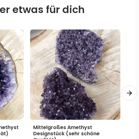
er etwas für dich
methyst
Mittelgroßes Amethyst
Mit
tät)
Designstück (sehr schöne
Des