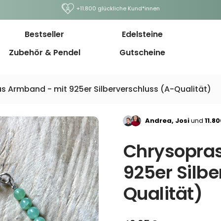
+11.800 glückliche Kund*innen
Bestseller
Edelsteine
Zubehör & Pendel
Gutscheine
s Armband - mit 925er Silberverschluss (A-Qualität)
Andrea, Josi
und
11.8
Chrysopra
925er Silbe
Qualität)