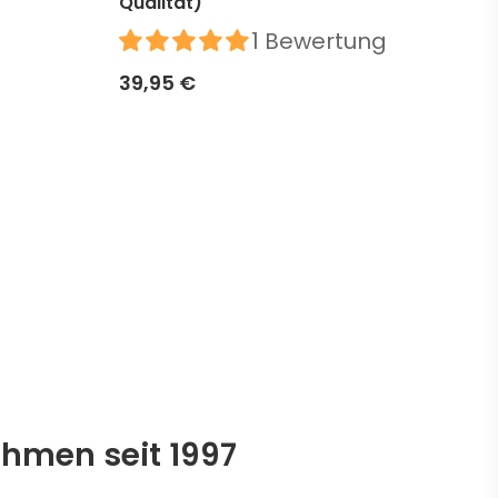
Qualität)
39,
1 Bewertung
39,95 €
ehmen seit 1997