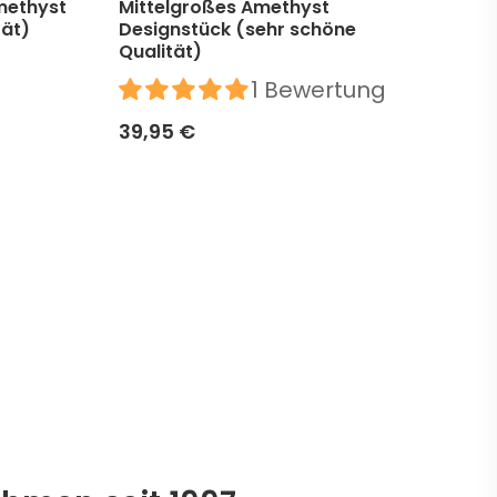
methyst
Mittelgroßes Amethyst
Mit
tät)
Designstück (sehr schöne
Des
Qualität)
39,
1 Bewertung
39,95 €