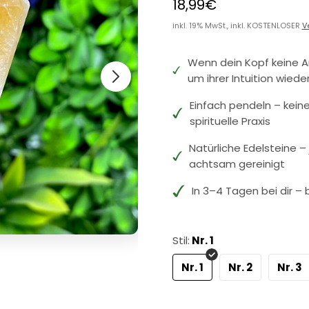
18,99€
inkl. 19% MwSt., inkl. KOSTENLOSER
V
Wenn dein Kopf keine An
um ihrer Intuition wiede
Einfach pendeln – keine
spirituelle Praxis
Natürliche Edelsteine 
achtsam gereinigt
In 3–4 Tagen bei dir – 
Stil:
Nr. 1
Nr. 1
Nr. 2
Nr. 3