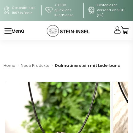
+11.800
Kostenloser
Geschäft seit
glückliche
Versand ab 50€
1997 in Berlin
Kund*innen
(DE)
Menü
Home
Neue Produkte
Dalmatinerstein mit Lederband