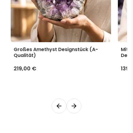
Großes Amethyst Designstück (A-
Mitt
Qualität)
Desi
219,00 €
139,