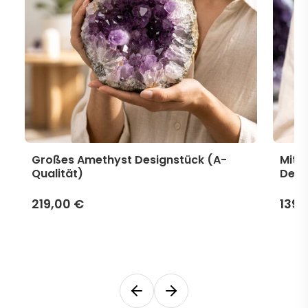
Großes Amethyst Designstück (A-
Mitt
Qualität)
Desi
219,00 €
139,