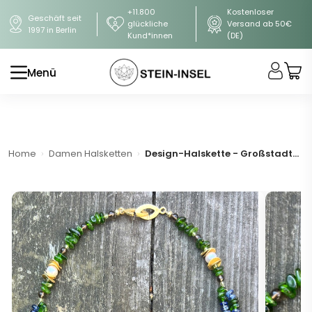
+11.800
Kostenloser
Geschäft seit
glückliche
Versand ab 50€
1997 in Berlin
Kund*innen
(DE)
Menü
Home
Damen Halsketten
Design-Halskette - Großstadtgeflüster