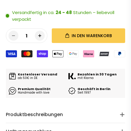
Versandfertig in ca.
24 - 48
Stunden – liebevoll
verpackt
1
IN DEN WARENKORB
Kostenloser Versand
Bezahlen in 30 Tagen
ab 50€ in DE
mit Klarna
Premium Qualität
Geschäft in Berlin
Handmade with love
Seit 1997
Produktbeschreibungen