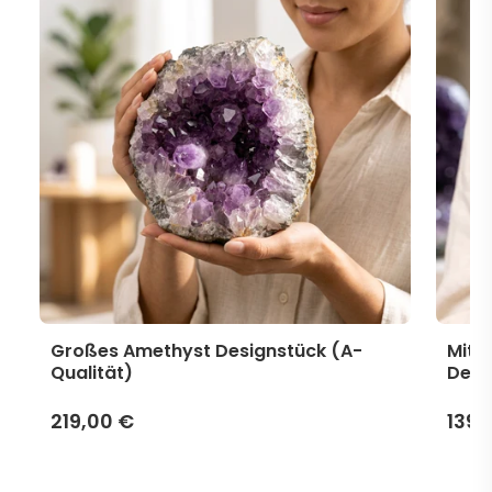
Großes Amethyst Designstück (A-
Mitt
Qualität)
Desi
219,00 €
139,