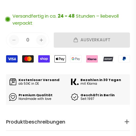
Versandfertig in ca.
24 - 48
Stunden – liebevoll
verpackt
0
AUSVERKAUFT
Kostenloser Versand
Bezahlen in 30 Tagen
ab 50€ in DE
mit Klarna
Premium Qualität
Geschäft in Berlin
Handmade with love
Seit 1997
Produktbeschreibungen