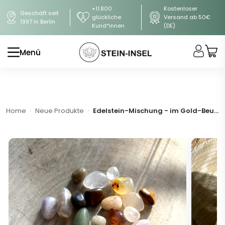
+11.800
Kostenloser
Geschäft seit
glückliche
Versand ab 50€
1997 in Berlin
Kund*innen
(DE)
Menü
Home
Neue Produkte
Edelstein-Mischung - im Gold-Beutel (A-Qualität)