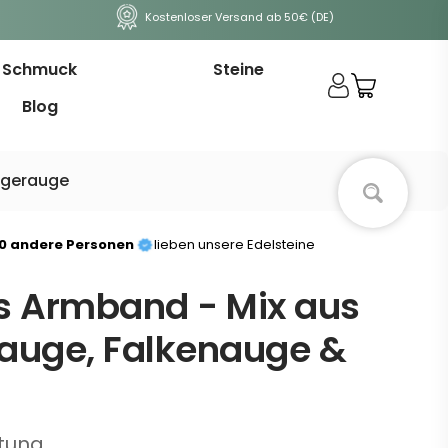
Kostenloser Versand ab 50€ (DE)
Schmuck
Steine
Blog
Tigerauge
00 andere Personen
lieben unsere Edelsteine
es Armband - Mix aus
rauge, Falkenauge &
tung