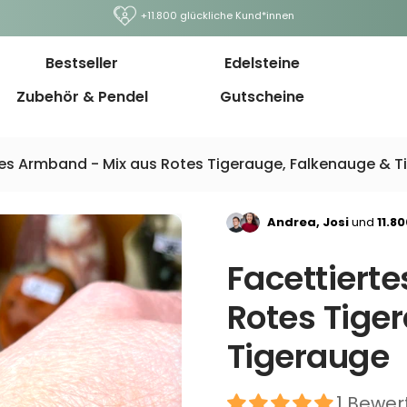
+11.800 glückliche Kund*innen
Bestseller
Edelsteine
Zubehör & Pendel
Gutscheine
tes Armband - Mix aus Rotes Tigerauge, Falkenauge & 
Andrea, Josi
und
11.8
Facettiert
Rotes Tige
Tigerauge
1 Bewer