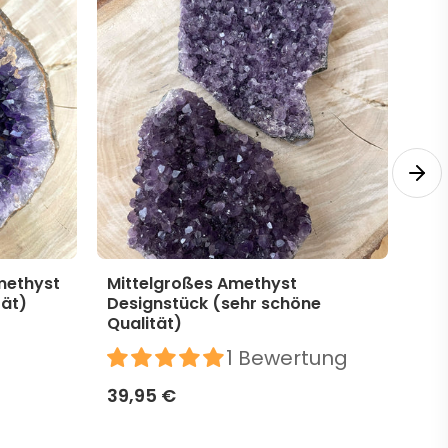
methyst
Mittelgroßes Amethyst
Mit
tät)
Designstück (sehr schöne
Des
Qualität)
39,
1 Bewertung
39,95 €