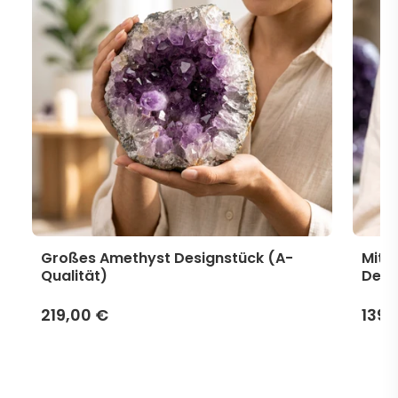
Großes Amethyst Designstück (A-
Mitt
Qualität)
Desi
219,00 €
139,