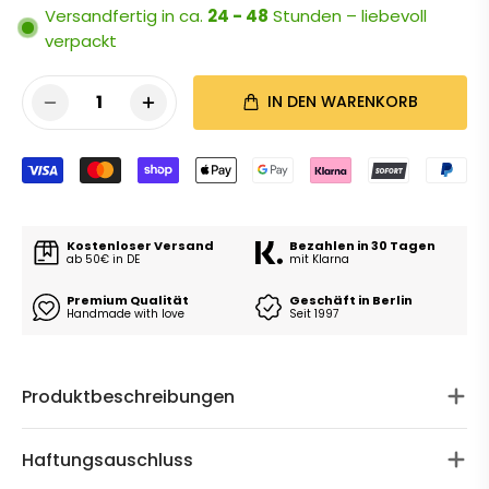
Versandfertig in ca.
24 - 48
Stunden – liebevoll
verpackt
1
IN DEN WARENKORB
Kostenloser Versand
Bezahlen in 30 Tagen
ab 50€ in DE
mit Klarna
Premium Qualität
Geschäft in Berlin
Handmade with love
Seit 1997
Produktbeschreibungen
Haftungsauschluss