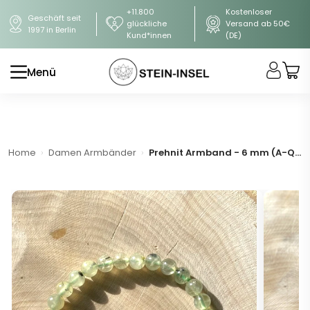
+11.800
Kostenloser
Geschäft seit
glückliche
Versand ab 50€
1997 in Berlin
Kund*innen
(DE)
Menü
Home
Damen Armbänder
Prehnit Armband - 6 mm (A-Qualität)