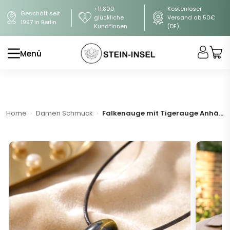
+11.800
Kostenloser
Geschäft seit
glückliche
Versand ab 50€
1997 in Berlin
Kund*innen
(DE)
Menü
Home
Damen Schmuck
Falkenauge mit Tigerauge Anhänger - mit Lederband (A-Qualität)