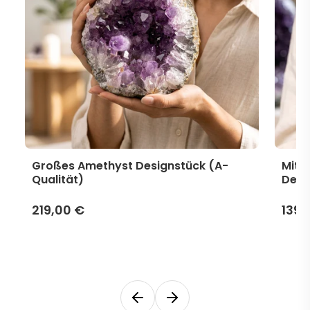
Großes Amethyst Designstück (A-
Mitt
Qualität)
Desi
219,00 €
139,