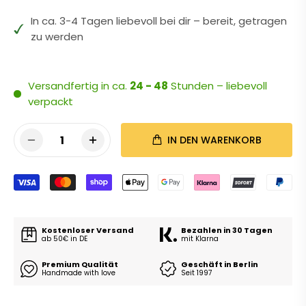
In ca. 3-4 Tagen liebevoll bei dir – bereit, getragen
zu werden
Versandfertig in ca.
24 - 48
Stunden – liebevoll
verpackt
1
IN DEN WARENKORB
Kostenloser Versand
Bezahlen in 30 Tagen
ab 50€ in DE
mit Klarna
Premium Qualität
Geschäft in Berlin
Handmade with love
Seit 1997