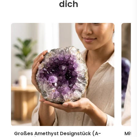
dich
Großes Amethyst Designstück (A-
Mitt