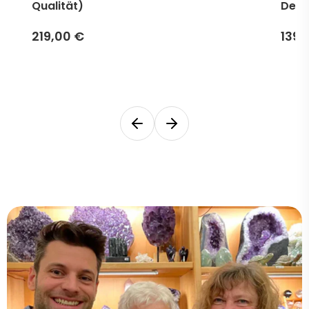
Qualität)
Desi
219,00 €
139,