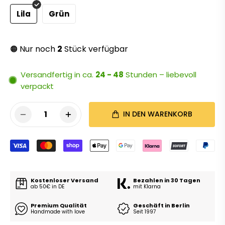
Lila
Grün
Nur noch
2
Stück verfügbar
🟠
Versandfertig in ca.
24 - 48
Stunden – liebevoll
verpackt
1
IN DEN WARENKORB
Kostenloser Versand
Bezahlen in 30 Tagen
ab 50€ in DE
mit Klarna
Premium Qualität
Geschäft in Berlin
Handmade with love
Seit 1997