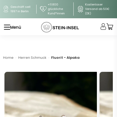
+11.800
Kostenloser
Geschäft seit
glückliche
Versand ab 50€
1997 in Berlin
Kund*innen
(DE)
Menü
Home
Herren Schmuck
Fluorit - Alpaka