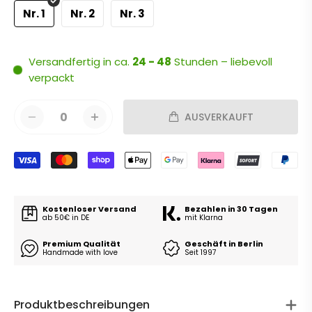
Nr. 1
Nr. 2
Nr. 3
Versandfertig in ca.
24 - 48
Stunden – liebevoll
verpackt
0
AUSVERKAUFT
Kostenloser Versand
Bezahlen in 30 Tagen
ab 50€ in DE
mit Klarna
Premium Qualität
Geschäft in Berlin
Handmade with love
Seit 1997
Produktbeschreibungen