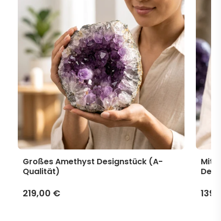
Großes Amethyst Designstück (A-
Mitt
Qualität)
Desi
219,00 €
139,