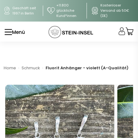
+11.800
Kostenloser
Geschäft seit
glückliche
Versand ab 50€
1997 in Berlin
Kund*innen
(DE)
Menü
Home
Schmuck
Fluorit Anhänger - violett (A-Qualität)