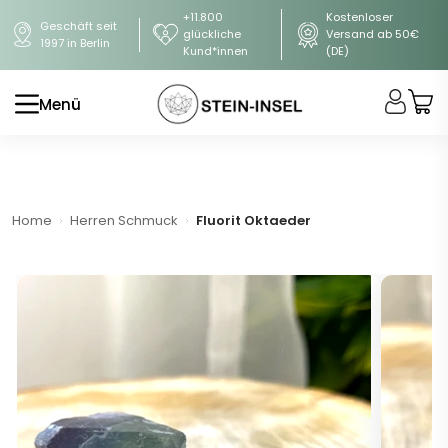
+11.800
Kostenloser
Geschäft seit
glückliche
Versand ab 50€
1997 in Berlin
Kund*innen
(DE)
Menü
Home
Herren Schmuck
Fluorit Oktaeder