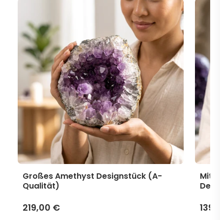
Großes Amethyst Designstück (A-
Mitt
Qualität)
Desi
219,00 €
139,