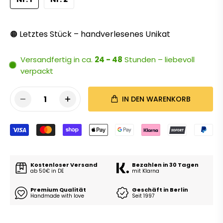
Letztes Stück – handverlesenes Unikat
🟠
Versandfertig in ca.
24 - 48
Stunden – liebevoll
verpackt
1
IN DEN WARENKORB
Kostenloser Versand
Bezahlen in 30 Tagen
ab 50€ in DE
mit Klarna
Premium Qualität
Geschäft in Berlin
Handmade with love
Seit 1997