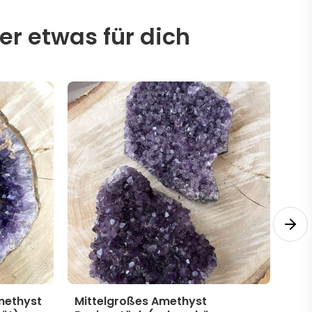
er etwas für dich
methyst
Mittelgroßes Amethyst
Mit