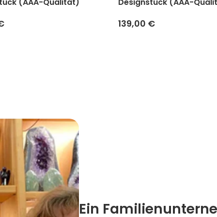
tück (AAA-Qualität)
Designstück (AAA-Quali
€
139,00 €
Ein Familienuntern