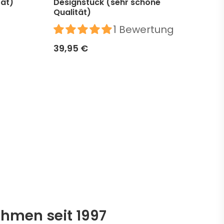
tät)
Designstück (sehr schöne
Des
Qualität)
39,
1 Bewertung
39,95 €
ehmen seit 1997