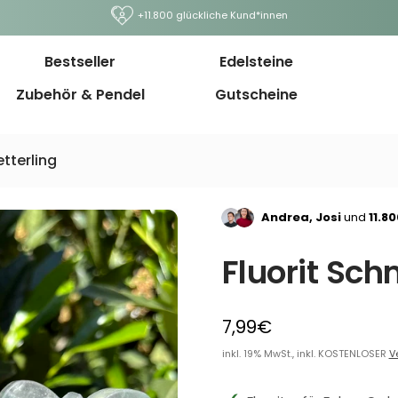
+11.800 glückliche Kund*innen
Bestseller
Edelsteine
Zubehör & Pendel
Gutscheine
tterling
Andrea, Josi
und
11.8
Fluorit Sch
7,99€
inkl. 19% MwSt., inkl. KOSTENLOSER
V