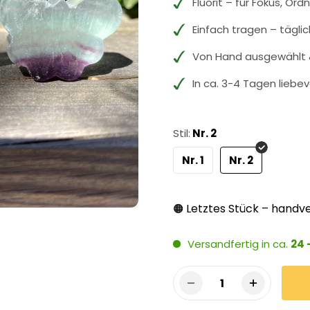
Fluorit – für Fokus, Ord
Einfach tragen – tägli
Von Hand ausgewählt &
In ca. 3-4 Tagen liebev
Stil:
Nr. 2
Nr. 1
Nr. 2
Letztes Stück – handve
🟠
Versandfertig in ca.
24 
1