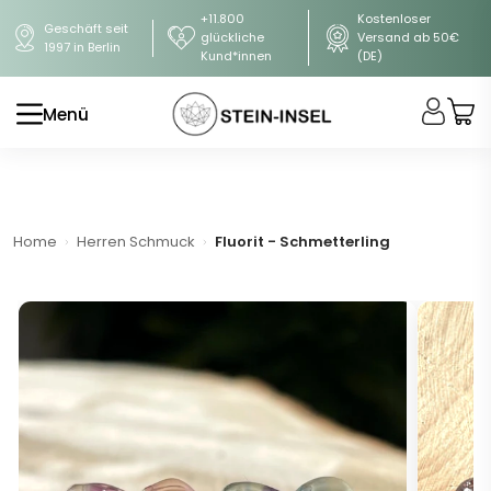
+11.800
Kostenloser
Geschäft seit
glückliche
Versand ab 50€
1997 in Berlin
Kund*innen
(DE)
Menü
Home
Herren Schmuck
Fluorit - Schmetterling