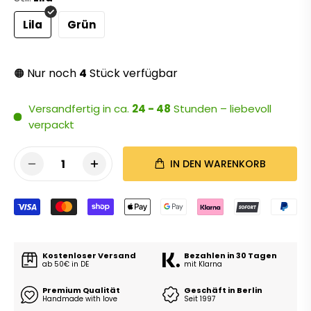
Lila
Grün
Nur noch
4
Stück verfügbar
🟠
Versandfertig in ca.
24 - 48
Stunden – liebevoll
verpackt
1
IN DEN WARENKORB
Kostenloser Versand
Bezahlen in 30 Tagen
ab 50€ in DE
mit Klarna
Premium Qualität
Geschäft in Berlin
Handmade with love
Seit 1997