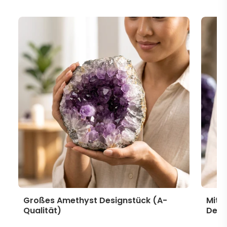
Großes Amethyst Designstück (A-
Mitt
Qualität)
Desi