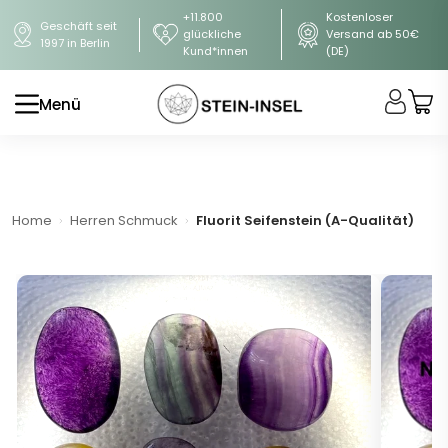
+11.800
Kostenloser
Geschäft seit
glückliche
Versand ab 50€
1997 in Berlin
Kund*innen
(DE)
Menü
Home
Herren Schmuck
Fluorit Seifenstein (A-Qualität)