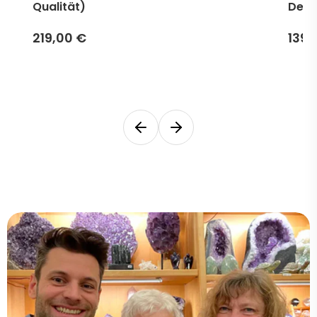
Qualität)
Desi
219,00 €
139,