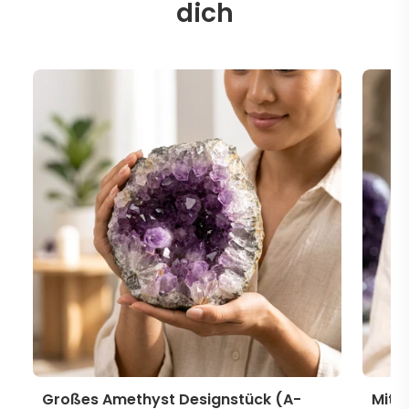
dich
Großes Amethyst Designstück (A-
Mitt