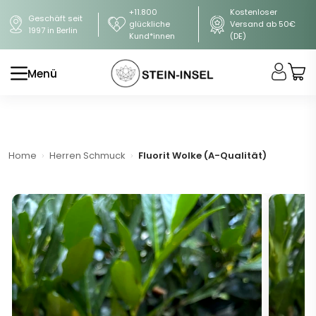
+11.800
Kostenloser
Geschäft seit
glückliche
Versand ab 50€
1997 in Berlin
Kund*innen
(DE)
Menü
Home
Herren Schmuck
Fluorit Wolke (A-Qualität)