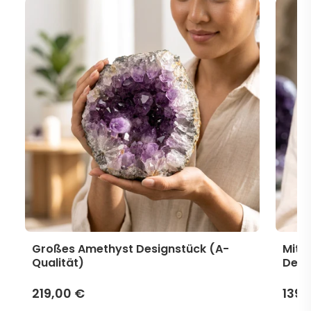
Großes Amethyst Designstück (A-
Mitt
Qualität)
Desi
219,00 €
139,