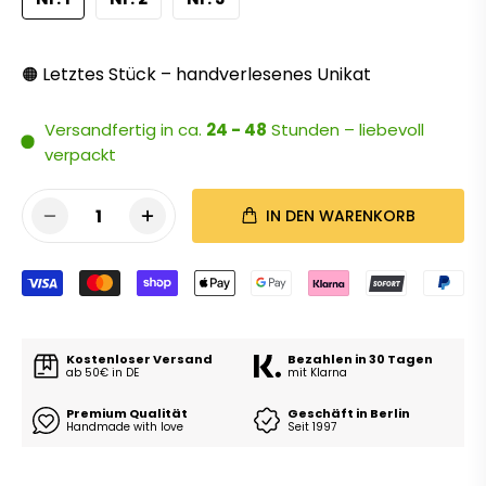
Letztes Stück – handverlesenes Unikat
🟠
Versandfertig in ca.
24 - 48
Stunden – liebevoll
verpackt
1
IN DEN WARENKORB
Kostenloser Versand
Bezahlen in 30 Tagen
ab 50€ in DE
mit Klarna
Premium Qualität
Geschäft in Berlin
Handmade with love
Seit 1997