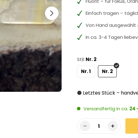
Fluorit – für Fokus, Ord
Einfach tragen – tägli
Von Hand ausgewählt &
In ca. 3-4 Tagen liebev
Stil:
Nr. 2
Nr. 1
Nr. 2
Letztes Stück – handve
🟠
Versandfertig in ca.
24 
1