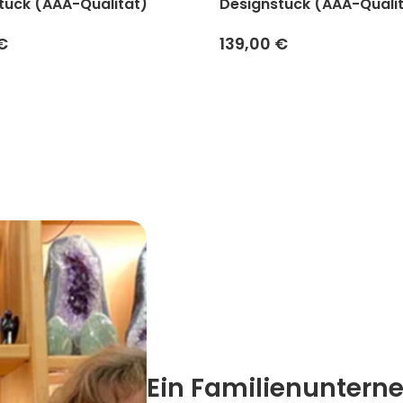
tück (AAA-Qualität)
Designstück (AAA-Quali
€
139,00 €
Ein Familienuntern