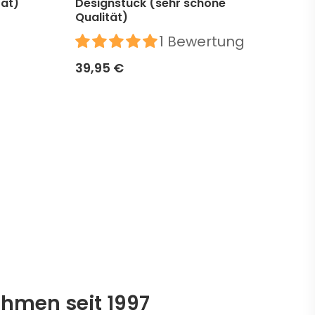
tät)
Designstück (sehr schöne
Des
Qualität)
39,
1 Bewertung
39,95 €
ehmen seit 1997