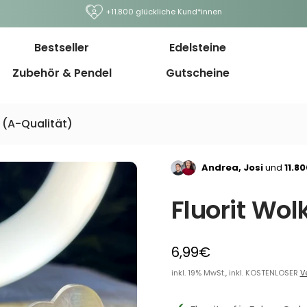
+11.800 glückliche Kund*innen
Bestseller
Edelsteine
Zubehör & Pendel
Gutscheine
e (A-Qualität)
Andrea, Josi
und
11.8
Fluorit Wol
6,99€
inkl. 19% MwSt., inkl. KOSTENLOSER
V