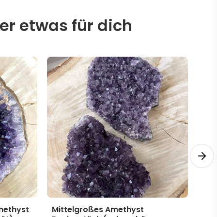
er etwas für dich
methyst
Mittelgroßes Amethyst
Mit