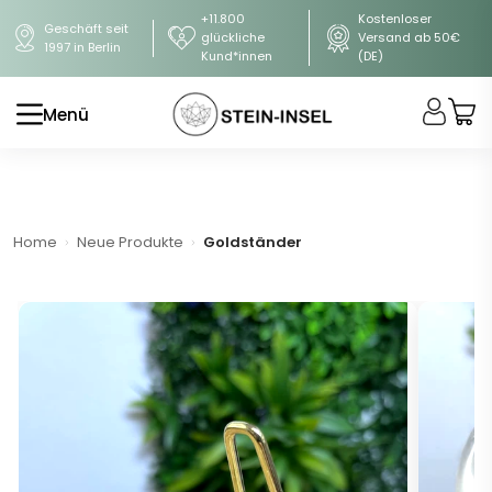
+11.800
Kostenloser
Geschäft seit
glückliche
Versand ab 50€
1997 in Berlin
Kund*innen
(DE)
Menü
Home
Neue Produkte
Goldständer