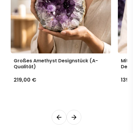
Großes Amethyst Designstück (A-
Mitt
Qualität)
Desi
219,00 €
139,