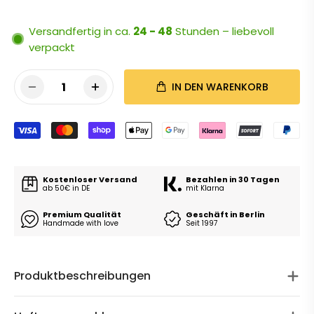
Versandfertig in ca.
24 - 48
Stunden – liebevoll
verpackt
1
IN DEN WARENKORB
Kostenloser Versand
Bezahlen in 30 Tagen
ab 50€ in DE
mit Klarna
Premium Qualität
Geschäft in Berlin
Handmade with love
Seit 1997
Produktbeschreibungen