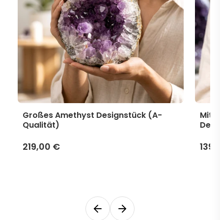
Großes Amethyst Designstück (A-
Mitt
Qualität)
Desi
219,00 €
139,