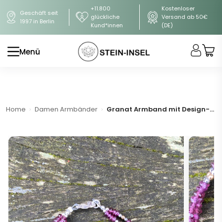
+11.800
Kostenloser
Geschäft seit
glückliche
Versand ab 50€
1997 in Berlin
Kund*innen
(DE)
Menü
Home
Damen Armbänder
Granat Armband mit Design-Silberelementen