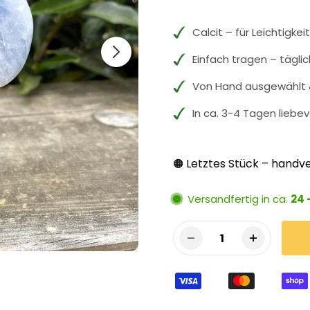
Calcit – für Leichtigke
Einfach tragen – tägli
Von Hand ausgewählt &
In ca. 3-4 Tagen liebev
Letztes Stück – handve
🟠
Versandfertig in ca.
24 
1