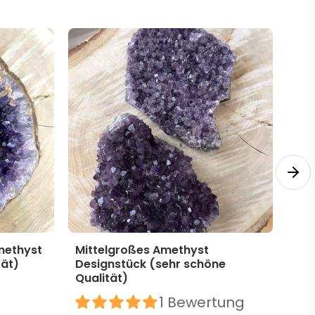
methyst
Mittelgroßes Amethyst
Mit
tät)
Designstück (sehr schöne
Des
Qualität)
39,
1 Bewertung