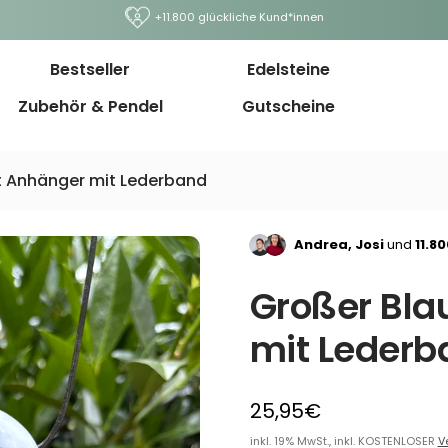
+11.800 glückliche Kund*innen
Bestseller
Edelsteine
Zubehör & Pendel
Gutscheine
t Anhänger mit Lederband
Andrea, Josi
und
11.8
Großer Bla
mit Lederb
25,95€
inkl. 19% MwSt., inkl. KOSTENLOSER
V