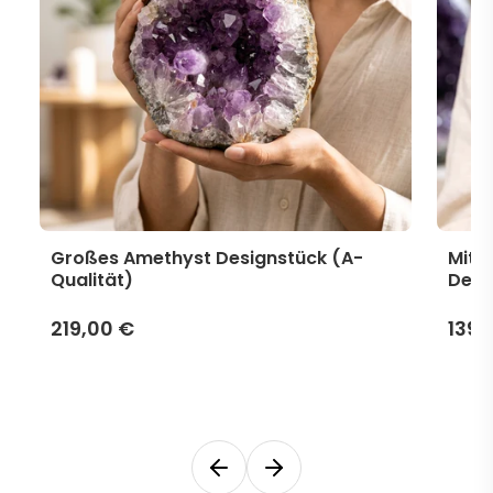
Großes Amethyst Designstück (A-
Mitt
Qualität)
Desi
219,00 €
139,