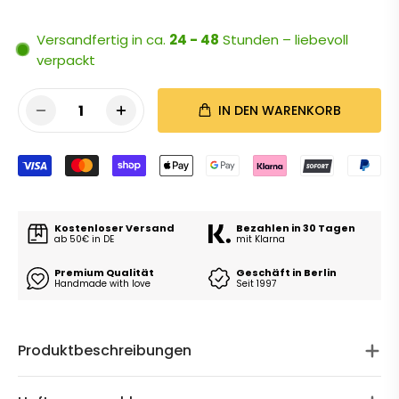
Versandfertig in ca.
24 - 48
Stunden – liebevoll
verpackt
1
IN DEN WARENKORB
Kostenloser Versand
Bezahlen in 30 Tagen
ab 50€ in DE
mit Klarna
Premium Qualität
Geschäft in Berlin
Handmade with love
Seit 1997
Produktbeschreibungen