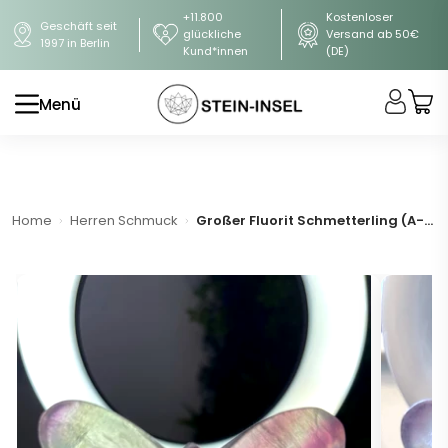
+11.800
Kostenloser
Geschäft seit
glückliche
Versand ab 50€
1997 in Berlin
Kund*innen
(DE)
Menü
Home
Herren Schmuck
Großer Fluorit Schmetterling (A-Qualität)