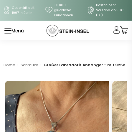
+11.800
Kostenloser
Geschäft seit
glückliche
Versand ab 50€
1997 in Berlin
Kund*innen
(DE)
Menü
Home
Schmuck
Großer Labradorit Anhänger - mit 925er Silberkette (A-Qualität)