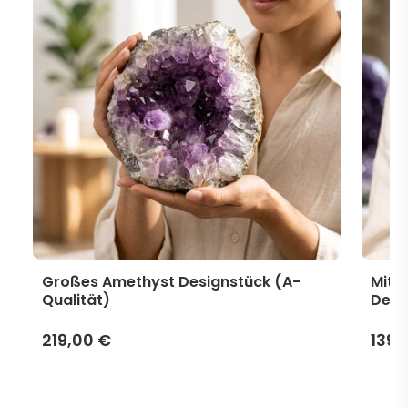
Großes Amethyst Designstück (A-
Mitt
Qualität)
Desi
219,00 €
139,