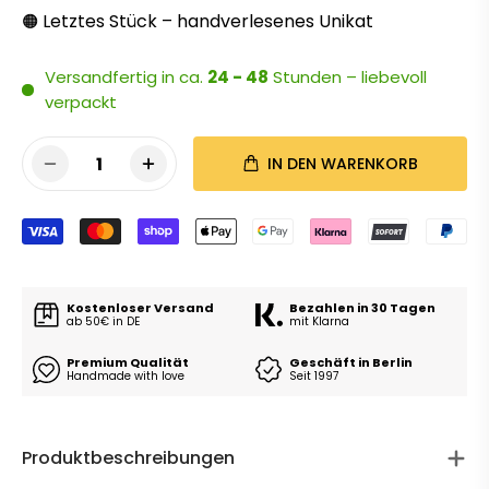
Letztes Stück – handverlesenes Unikat
🟠
Versandfertig in ca.
24 - 48
Stunden – liebevoll
verpackt
1
IN DEN WARENKORB
Kostenloser Versand
Bezahlen in 30 Tagen
ab 50€ in DE
mit Klarna
Premium Qualität
Geschäft in Berlin
Handmade with love
Seit 1997
Produktbeschreibungen