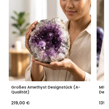
Großes Amethyst Designstück (A-
Mitt
Qualität)
Desi
219,00 €
139,