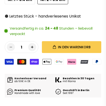
Letztes Stück – handverlesenes Unikat
🟠
Versandfertig in ca.
24 - 48
Stunden – liebevoll
verpackt
1
IN DEN WARENKORB
Kostenloser Versand
Bezahlen in 30 Tagen
ab 50€ in DE
mit Klarna
Premium Qualität
Geschäft in Berlin
Handmade with love
Seit 1997