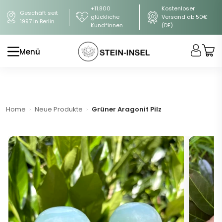
+11.800
Kostenloser
Geschäft seit
glückliche
Versand ab 50€
1997 in Berlin
Kund*innen
(DE)
Menü
Home
Neue Produkte
Grüner Aragonit Pilz