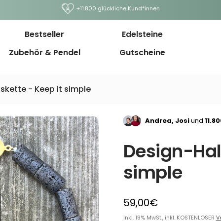
+11.800 glückliche Kund*innen
Bestseller
Edelsteine
Zubehör & Pendel
Gutscheine
skette - Keep it simple
Andrea, Josi
und
11.8
Design-Hals
simple
59,00€
inkl. 19% MwSt., inkl. KOSTENLOSER
V