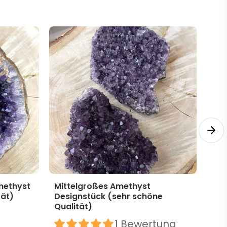
methyst
Mittelgroßes Amethyst
Mit
tät)
Designstück (sehr schöne
Des
Qualität)
39,
1 Bewertung