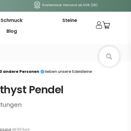
Kostenloser Versand ab 50€ (DE)
Schmuck
Steine
Blog
00 andere Personen
lieben unsere Edelsteine
thyst Pendel
rtungen
ersand
ab 50 Euro