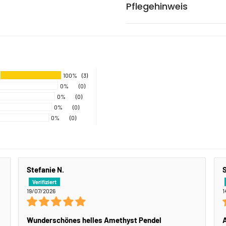
Pflegehinweis
100%
(3)
0%
(0)
0%
(0)
0%
(0)
0%
(0)
Stefanie N.
S
19/07/2026
1
Wunderschönes helles Amethyst Pendel