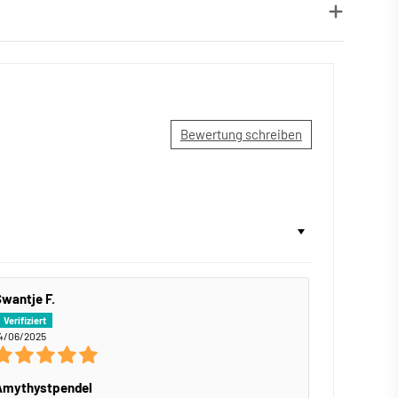
Bewertung schreiben
wantje F.
4/06/2025
Amythystpendel