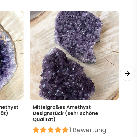
methyst
Mittelgroßes Amethyst
Mit
tät)
Designstück (sehr schöne
Des
Qualität)
39,
1 Bewertung