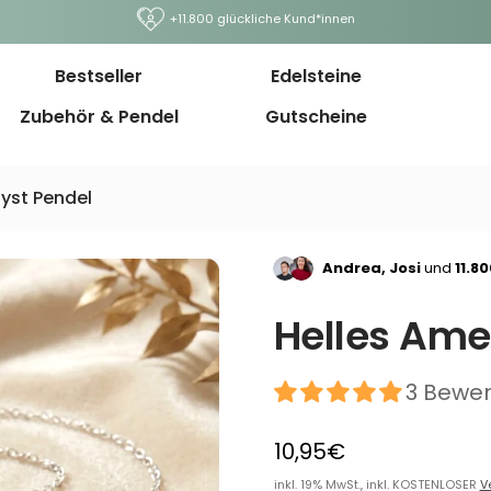
+11.800 glückliche Kund*innen
Bestseller
Edelsteine
Zubehör & Pendel
Gutscheine
yst Pendel
Andrea, Josi
und
11.8
Helles Ame
3 Bewe
10,95€
inkl. 19% MwSt., inkl. KOSTENLOSER
V