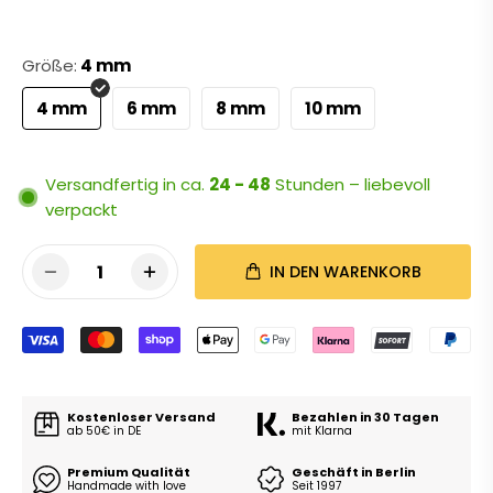
Größe:
4 mm
4 mm
6 mm
8 mm
10 mm
Versandfertig in ca.
24 - 48
Stunden – liebevoll
verpackt
1
IN DEN WARENKORB
Kostenloser Versand
Bezahlen in 30 Tagen
ab 50€ in DE
mit Klarna
Premium Qualität
Geschäft in Berlin
Handmade with love
Seit 1997