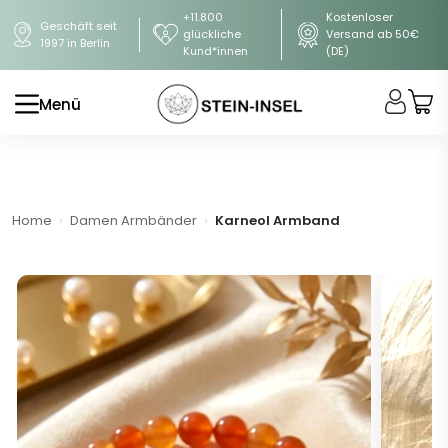
+11.800
Kostenloser
Geschäft seit
glückliche
Versand ab 50€
1997 in Berlin
Kund*innen
(DE)
Menü
Home
Damen Armbänder
Karneol Armband