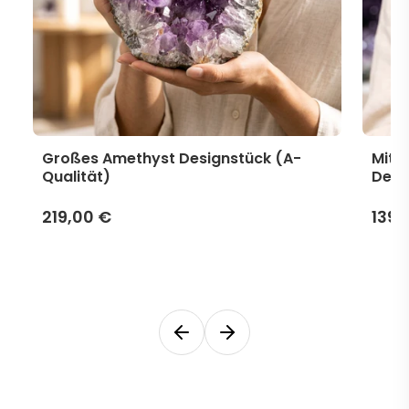
Großes Amethyst Designstück (A-
Mitt
Qualität)
Desi
219,00 €
139,