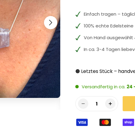
Einfach tragen – tägli
100% echte Edelsteine
Von Hand ausgewählt &
In ca. 3-4 Tagen liebev
Letztes Stück – handve
🟠
Versandfertig in ca.
24 
1