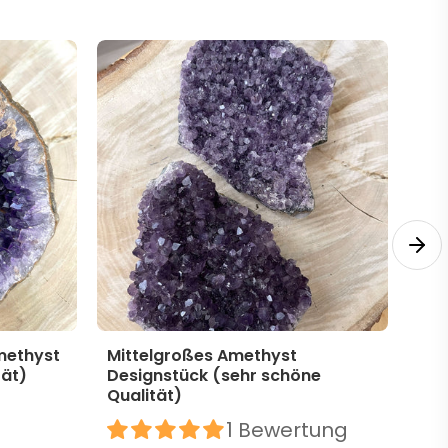
methyst
Mittelgroßes Amethyst
Mit
tät)
Designstück (sehr schöne
Des
Qualität)
39,
1 Bewertung