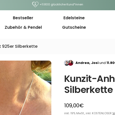
+11.800 glückliche Kund*innen
Bestseller
Edelsteine
Zubehör & Pendel
Gutscheine
 925er Silberkette
Andrea, Josi
und
11.8
Kunzit-Anh
Silberkette
109,00€
inkl. 19% MwSt., inkl. KOSTENLOSER
V