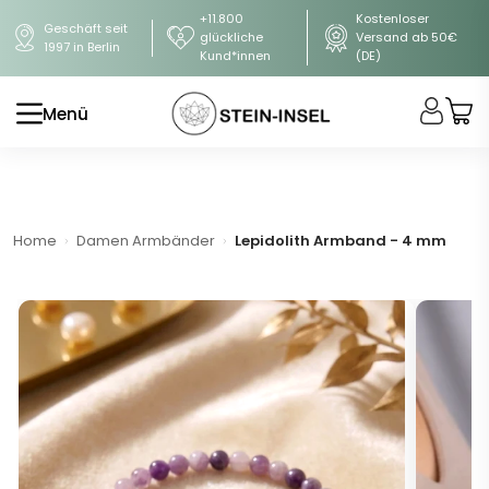
+11.800
Kostenloser
Geschäft seit
glückliche
Versand ab 50€
1997 in Berlin
Kund*innen
(DE)
Menü
Home
Damen Armbänder
Lepidolith Armband - 4 mm