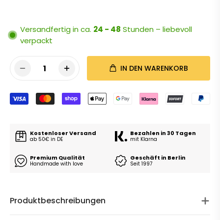
Versandfertig in ca.
24 - 48
Stunden – liebevoll
verpackt
1
IN DEN WARENKORB
Kostenloser Versand
Bezahlen in 30 Tagen
ab 50€ in DE
mit Klarna
Premium Qualität
Geschäft in Berlin
Handmade with love
Seit 1997
Produktbeschreibungen