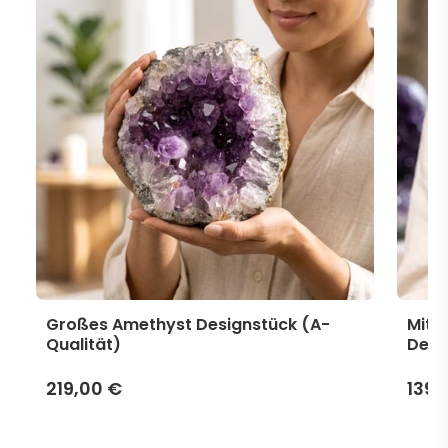
Großes Amethyst Designstück (A-
Mitt
Qualität)
Desi
219,00 €
139,