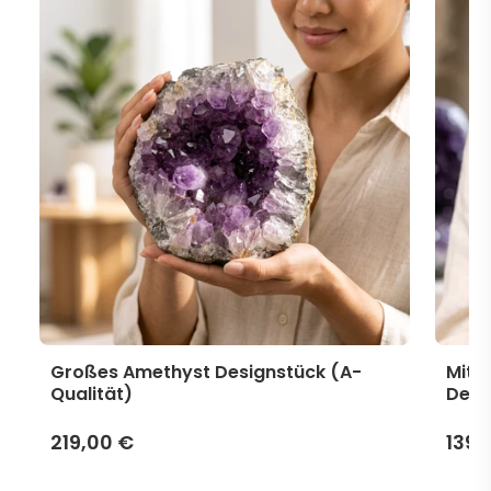
Großes Amethyst Designstück (A-
Mitt
Qualität)
Desi
219,00 €
139,