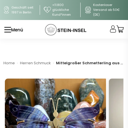
+11.800
Kostenloser
Geschäft seit
glückliche
Versand ab 50€
1997 in Berlin
Kund*innen
(DE)
Menü
Home
Herren Schmuck
Mittelgroßer Schmetterling aus Fluorit auf maßgefertigten Goldständer (A-Qualität)