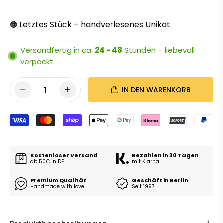
Letztes Stück – handverlesenes Unikat
🟠
Versandfertig in ca.
24 - 48
Stunden – liebevoll
verpackt
1
IN DEN WARENKORB
Kostenloser Versand
Bezahlen in 30 Tagen
ab 50€ in DE
mit Klarna
Premium Qualität
Geschäft in Berlin
Handmade with love
Seit 1997