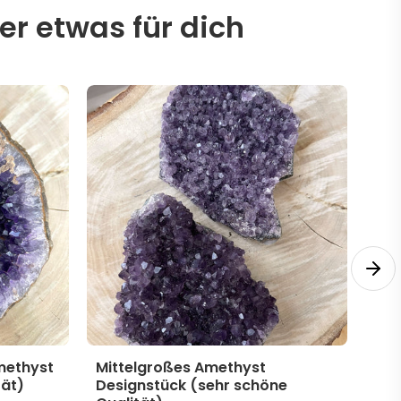
er etwas für dich
methyst
Mittelgroßes Amethyst
Mit
tät)
Designstück (sehr schöne
Des