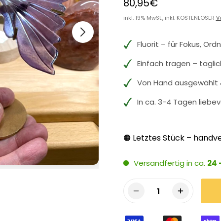
80,95€
inkl. 19% MwSt., inkl. KOSTENLOSER
V
Fluorit – für Fokus, Ord
Einfach tragen – tägli
Von Hand ausgewählt &
In ca. 3-4 Tagen liebev
Letztes Stück – handve
🟠
Versandfertig in ca.
24 
1