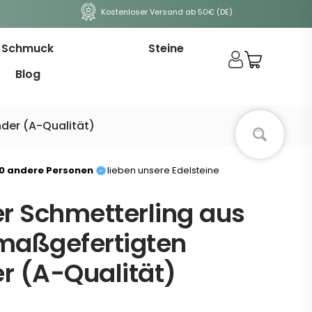
Kostenloser Versand ab 50€ (DE)
Schmuck
Steine
Blog
nder (A-Qualität)
00 andere Personen
lieben unsere Edelsteine
er Schmetterling aus
 maßgefertigten
r (A-Qualität)