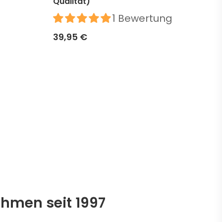
Qualität)
39,
1 Bewertung
39,95 €
ehmen seit 1997