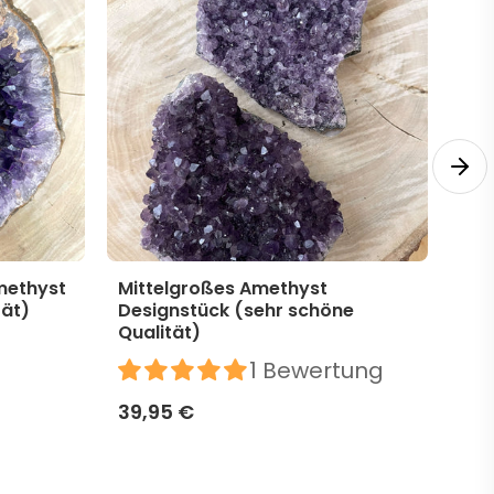
methyst
Mittelgroßes Amethyst
Mit
tät)
Designstück (sehr schöne
Des
Qualität)
39,
1 Bewertung
39,95 €