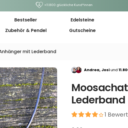
+11.800 glückliche Kund*innen
Bestseller
Edelsteine
Zubehör & Pendel
Gutscheine
Anhänger mit Lederband
Andrea, Josi
und
11.8
Moosachat
Lederband
1 Bewer