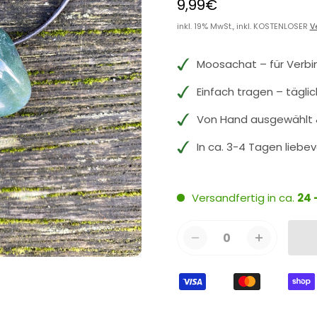
9,99€
inkl. 19% MwSt., inkl. KOSTENLOSER
V
Moosachat – für Verb
Einfach tragen – tägli
Von Hand ausgewählt &
In ca. 3-4 Tagen liebev
Versandfertig in ca.
24 
0