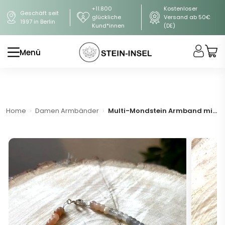
+11.800
Kostenloser
Geschäft seit
glückliche
Versand ab 50€
1997 in Berlin
Kund*innen
(DE)
Menü
Home
Damen Armbänder
Multi-Mondstein Armband mit 925er Silberverschluss (A-Qualität)