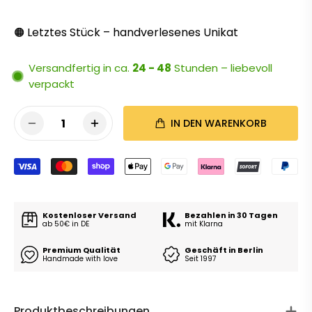
Letztes Stück – handverlesenes Unikat
🟠
Versandfertig in ca.
24 - 48
Stunden – liebevoll
verpackt
1
IN DEN WARENKORB
Kostenloser Versand
Bezahlen in 30 Tagen
ab 50€ in DE
mit Klarna
Premium Qualität
Geschäft in Berlin
Handmade with love
Seit 1997
Produktbeschreibungen