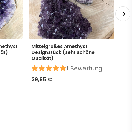
methyst
Mittelgroßes Amethyst
Mit
tät)
Designstück (sehr schöne
Des
Qualität)
39,
1 Bewertung
39,95 €