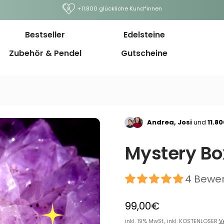
+11.800 glückliche Kund*innen
Bestseller
Edelsteine
Zubehör & Pendel
Gutscheine
Andrea, Josi
und
11.8
Mystery Bo
4 Bewe
99,00€
inkl. 19% MwSt., inkl. KOSTENLOSER
V