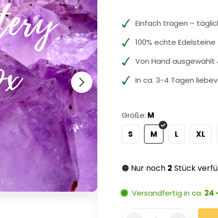
Einfach tragen – tägli
100% echte Edelsteine
Von Hand ausgewählt &
In ca. 3-4 Tagen liebev
Größe:
M
S
M
L
XL
Nur noch
2
Stück verf
🟠
Versandfertig in ca.
24 