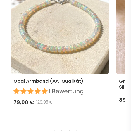
Opal Armband (AA-Qualität)
Grün
Silbe
1 Bewertung
89,9
79,00 €
129,95 €