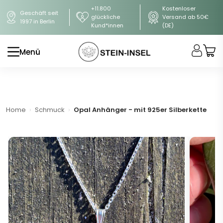
+11.800
Kostenloser
Geschäft seit
glückliche
Versand ab 50€
1997 in Berlin
Kund*innen
(DE)
Menü
Home
Schmuck
Opal Anhänger - mit 925er Silberkette