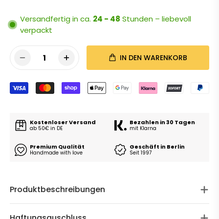
Versandfertig in ca.
24 - 48
Stunden – liebevoll
verpackt
1
IN DEN WARENKORB
Kostenloser Versand
Bezahlen in 30 Tagen
ab 50€ in DE
mit Klarna
Premium Qualität
Geschäft in Berlin
Handmade with love
Seit 1997
Produktbeschreibungen
Haftungsauschluss