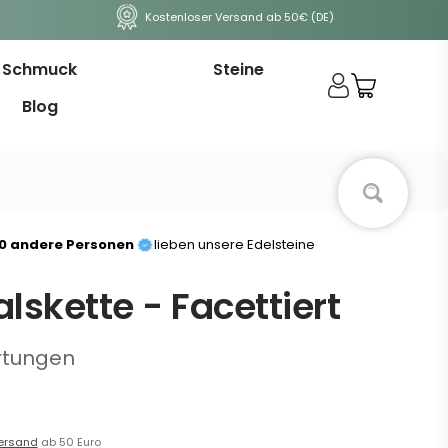
Kostenloser Versand ab 50€ (DE)
Schmuck
Steine
Blog
00 andere Personen
lieben unsere Edelsteine
lskette - Facettiert
rtungen
ersand
ab 50 Euro