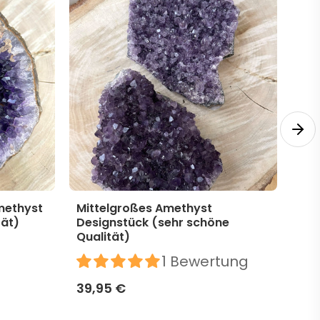
methyst
Mittelgroßes Amethyst
Mit
tät)
Designstück (sehr schöne
Des
Qualität)
39,
1 Bewertung
39,95 €