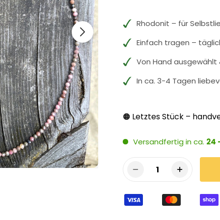
Rhodonit – für Selbstl
Einfach tragen – tägli
Von Hand ausgewählt &
In ca. 3-4 Tagen liebev
Letztes Stück – handve
🟠
Versandfertig in ca.
24 
1