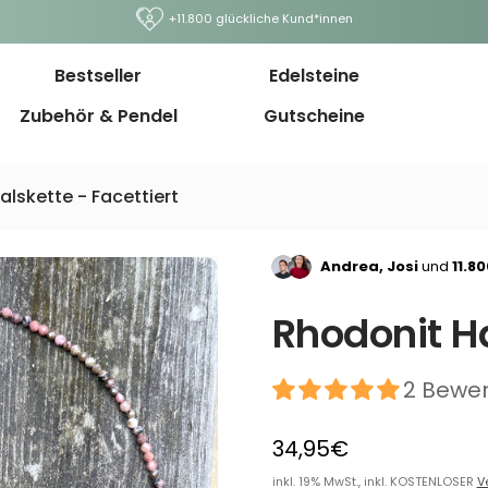
+11.800 glückliche Kund*innen
Bestseller
Edelsteine
Zubehör & Pendel
Gutscheine
alskette - Facettiert
Andrea, Josi
und
11.8
Rhodonit Ha
2 Bewe
34,95€
inkl. 19% MwSt., inkl. KOSTENLOSER
V